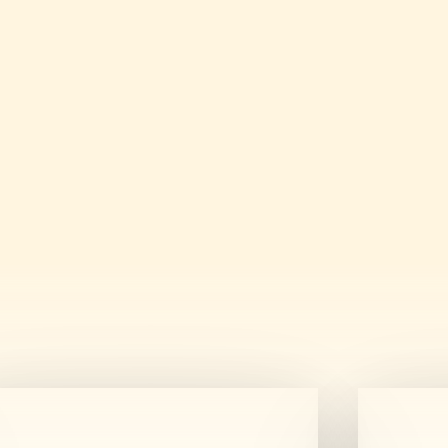
szívében egy hangulatos
éppen egy finomat ebédelni,
nagyobb csapattal érkeztek.
tok gyors, egyszerűsített
edi, személyre szabott