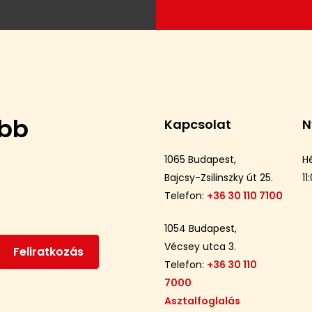
ebb
Kapcsolat
N
1065 Budapest,
H
Bajcsy-Zsilinszky út 25.
11
Telefon:
+36 30 110 7100
1054 Budapest,
Vécsey utca 3.
Telefon:
+36 30 110
7000
Asztalfoglalás