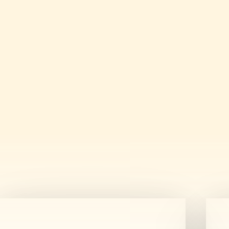
Képzeljétek el…
..., hogy a Parlament szomszédságában, Budapest 
étteremben ül össze a társaság lángosozni, vagy 
vagy vacsorázni – akár néhány baráttal, akár egy 
Nálunk nem kell kompromisszumot kötni: választhat
menüt, ha a praktikusság a cél, vagy kérhettek egy
ajánlatot különleges alkalmakra.