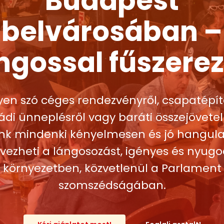
Budapest
belvárosában –
ngossal fűszere
yen szó céges rendezvényről, csapatépítő
ádi ünneplésről vagy baráti összejövetel
nk mindenki kényelmesen és jó hangul
lvezheti a lángosozást, igényes és nyugo
környezetben, közvetlenül a Parlament
szomszédságában.