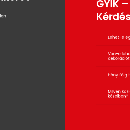
GYIK –
Kérdé
den
Lehet-e eg
Igen, de ja
Van-e lehe
gördüléken
dekorációt
Igen, szül
Hány főig 
szívesen e
blokkot hoz
Maximális 
Milyen köz
szükséges, 
helyszíntől
közelben?
kombinálha
A Parlamen
buszjárat é
környéken 