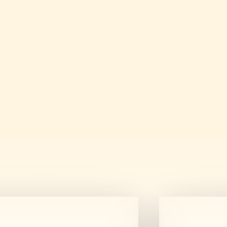
Ha
15 fő alatt
vagytok és nincs extra
igényetek, egy egyszerű online
asztalfoglalás
is elegendő – itt le
tudjátok foglalni a helyeteket.
Asztalfoglalás