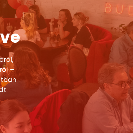
zve
ről,
ről –
atban
dt