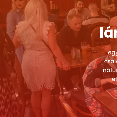
lá
Leg
csal
nálu
é