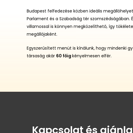
Budapest felfedezése közben ideális megállóhelye
Parlament és a Szabadság tér szomszédságában. É
villamossal is könnyen megközelíthető, így tökélet
megállójaként.
Egyszerűsített menüt is kínálunk, hogy mindenki 
társaság akár
60 főig
kényelmesen elfér.
Kapcsolat és ajánla