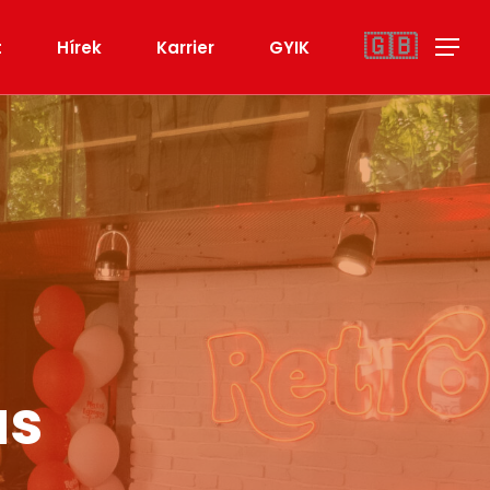
🇬🇧
t
Hírek
Karrier
GYIK
Menu
ás