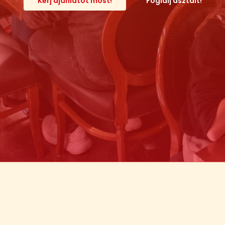
Kérj ajánlatot most!
F
o
g
l
a
l
j
a
s
z
t
a
l
t
!