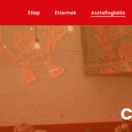
Skip
to
Étlap
Éttermek
Asztalfoglalás
main
content
C