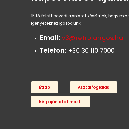
15 fő felett egyedi ajánlatot készítünk, hogy min
igényetekhez igazodjunk.
Email:
v3@retrolangos.hu
Telefon:
+36 30 110 7000
Étlap
Asztalfoglalás
Kérj ajánlatot most!