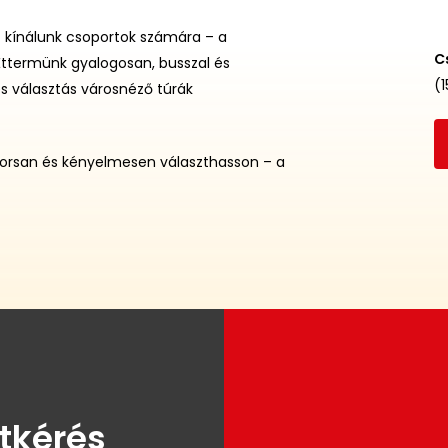
t kínálunk csoportok számára – a
C
ttermünk gyalogosan, busszal és
(1
es választás városnéző túrák
gyorsan és kényelmesen választhasson – a
tkérés