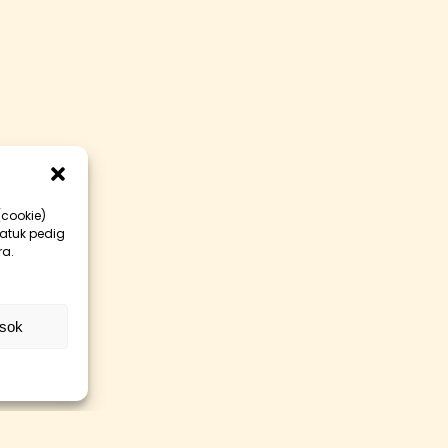
(cookie)
datuk pedig
ra.
ások