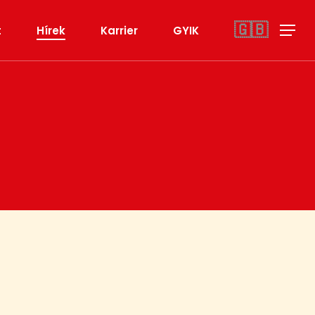
🇬🇧
t
Hírek
Karrier
GYIK
Menu
Gyereknap