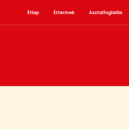
Skip
to
Étlap
Éttermek
Asztalfoglalás
main
content
Lángos