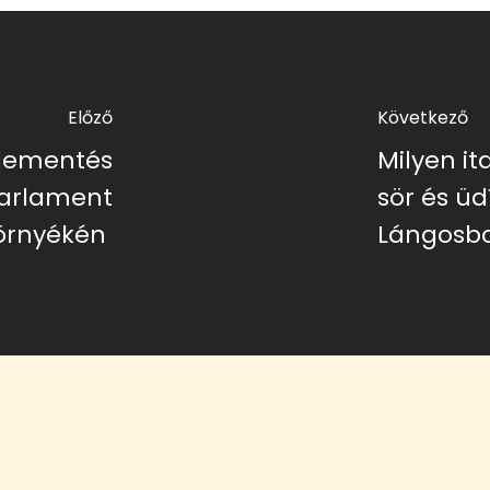
Előző
Következő
plementés
Milyen ita
Parlament
sör és üd
örnyékén
Lángosb