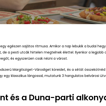
 egy egészen sajátos ritmusa. Amikor a nap lebukik a budai he
de a pesti utcák hirtelen megtelnek élettel. Ilyenkor a legjobb cé
evegőt, és egyszerűen csak nézni a várost.
zerű Margitsziget-Városliget köreidet, és a sétát összekötnéd 
 egy klasszikus lángossal, mutatunk 3 hangulatos belvárosi útvo
nt és a Duna-parti alkony