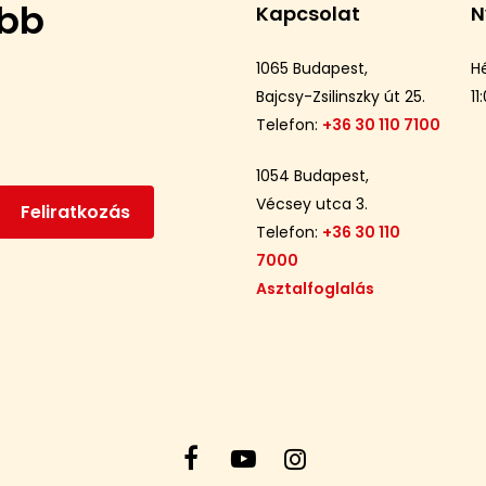
ebb
Kapcsolat
N
1065 Budapest,
H
Bajcsy-Zsilinszky út 25.
11
Telefon:
+36 30 110 7100
1054 Budapest,
Vécsey utca 3.
Telefon:
+36 30 110
7000
Asztalfoglalás