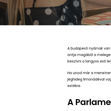
A budapesti nyárnak van
ontja magából a meleget, 
beszívni a langyos esti l
Ha unod már a menetrends
jéghideg limonádéval vagy
estékre.
A Parlame