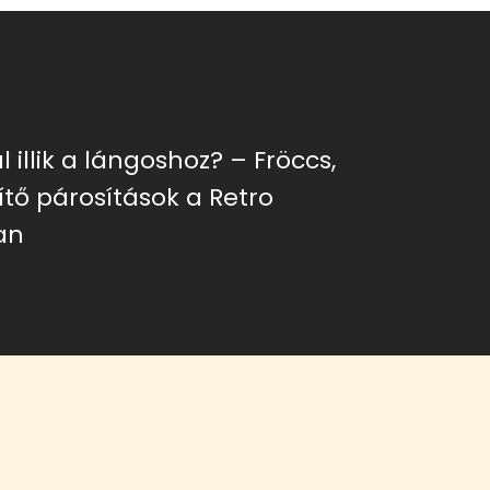
l illik a lángoshoz? – Fröccs,
ítő párosítások a Retro
an