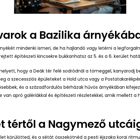
dvarok a Bazilika árnyékáb
örnyékét mindenki ismeri, de ha hajlandó vagy letérni a legforga
rejtett építészeti kincsekre bukkanhatsz az 5. és a 6. kerület hat
de ahelyett, hogy a Deák tér felé sodródnál a tömeggel, kanyarodj
eg a szecessziós épületeket a Hold utca vagy a Postatakarékpé
ésebbek, és a századfordulós bérházak hűvös árnyékában kifejeze
e van apró galériákkal és építészeti részletekkel, amik mellett 
et tértől a Nagymező utcái
élet körülötted, és a sétát összekötnéd a pesti éjszaka korai ritm