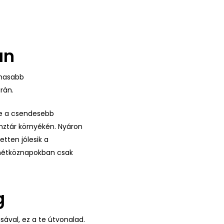
an
lmasabb
árán.
 be a csendesebb
nztár környékén. Nyáron
tten jólesik a
a hétköznapokban csak
g
usával, ez a te útvonalad.