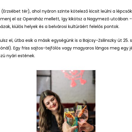
 (Erzsébet tér), ahol nyáron szinte kötelező kicsit leülni a lépcs
é, menj el az Operaház mellett, így kikötsz a Nagymező utcában –
zak, kiülős helyek és a belvárosi kultúráért felelős pontok.
lsz el, útba esik a másik egységünk is a Bajcsy-Zsilinszky út 25.
nál). Egy friss sajtos-tejfölös vagy magyaros lángos meg egy j
szú nyári estének.