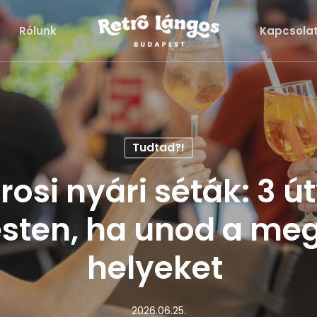
Rólunk
Kapcsola
Tudtad?!
rosi nyári séták: 3 ú
sten, ha unod a meg
helyeket
2026.06.25.