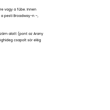
őkre vagy a fűbe. Innen
 a pesti Broadway-n –,
 szám alatt (pont az Arany
éghideg csapolt sör elég