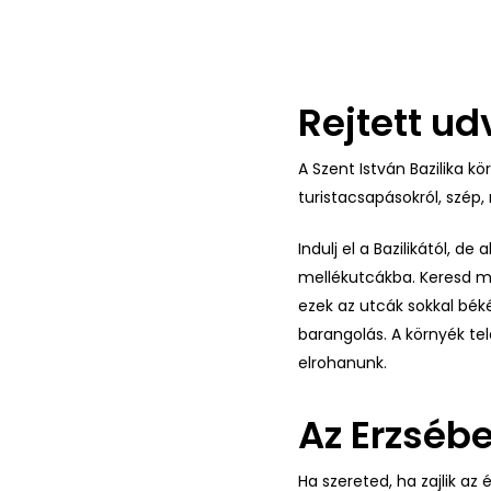
Rejtett u
A Szent István Bazilika k
turistacsapásokról, szép, 
Indulj el a Bazilikától, 
mellékutcákba. Keresd m
ezek az utcák sokkal bék
barangolás. A környék tel
elrohanunk.
Az Erzséb
Ha szereted, ha zajlik az 