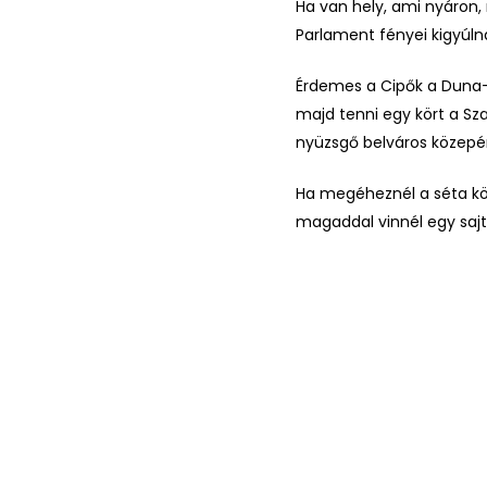
Ha van hely, ami nyáron,
Parlament fényei kigyúlna
Érdemes a Cipők a Duna-
majd tenni egy kört a Sza
nyüzsgő belváros közepé
Ha megéheznél a séta k
magaddal vinnél egy sajto