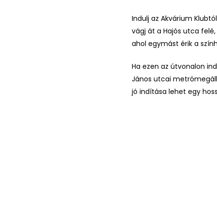
Indulj az Akvárium Klubtól
vágj át a Hajós utca fel
ahol egymást érik a színhá
Ha ezen az útvonalon indu
János utcai metrómegálló
jó indítása lehet egy hos