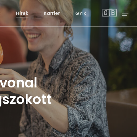
🇬🇧
t
Hírek
Karrier
GYIK
Menu
tvonal
szokott