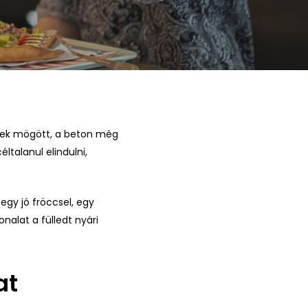
gyek mögött, a beton még
ltalanul elindulni,
egy jó fröccsel, egy
nalat a fülledt nyári
at