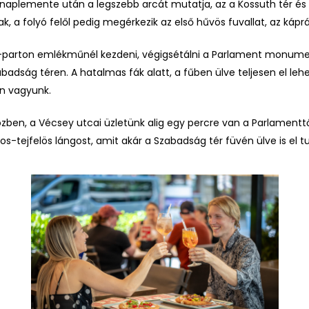
 naplemente után a legszebb arcát mutatja, az a Kossuth tér és
k, a folyó felől pedig megérkezik az első hűvös fuvallat, az kápr
parton emlékműnél kezdeni, végigsétálni a Parlament monumen
badság téren. A hatalmas fák alatt, a fűben ülve teljesen el lehe
n vagyunk.
özben, a
Vécsey utcai üzletünk
alig egy percre van a Parlamenttől
s-tejfelös lángost, amit akár a Szabadság tér füvén ülve is el t