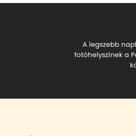
A legszebb na
fotóhelyszínek a 
k