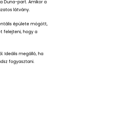
 a Duna-part. Amikor a
ázatos látvány.
tális épülete mögött,
t felejteni, hogy a
. Ideális megálló, ha
udsz fogyasztani.